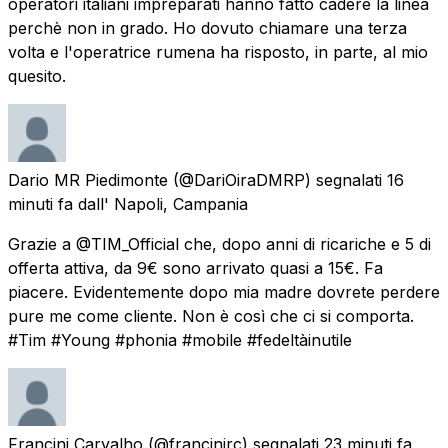
operatori italiani impreparati hanno fatto cadere la linea
perchè non in grado. Ho dovuto chiamare una terza
volta e l'operatrice rumena ha risposto, in parte, al mio
quesito.
Dario MR Piedimonte
(@DariOiraDMRP) segnalati
16
minuti fa
dall'
Napoli, Campania
Grazie a @TIM_Official che, dopo anni di ricariche e 5 di
offerta attiva, da 9€ sono arrivato quasi a 15€. Fa
piacere. Evidentemente dopo mia madre dovrete perdere
pure me come cliente. Non è così che ci si comporta.
#Tim #Young #phonia #mobile #fedeltàinutile
Francini Carvalho
(@francinirc) segnalati
23 minuti fa