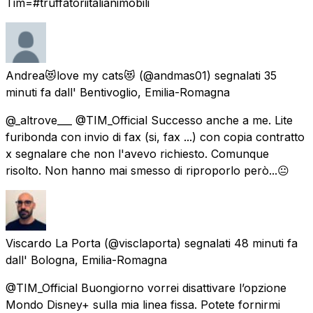
Tim=#truffatoriitalianimobili
Andrea😻love my cats😻
(@andmas01) segnalati
35
minuti fa
dall'
Bentivoglio, Emilia-Romagna
@_altrove___ @TIM_Official Successo anche a me. Lite
furibonda con invio di fax (si, fax ...) con copia contratto
x segnalare che non l'avevo richiesto. Comunque
risolto. Non hanno mai smesso di riproporlo però...😐
Viscardo La Porta
(@visclaporta) segnalati
48 minuti fa
dall'
Bologna, Emilia-Romagna
@TIM_Official Buongiorno vorrei disattivare l’opzione
Mondo Disney+ sulla mia linea fissa. Potete fornirmi