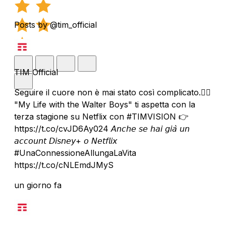
Posts by @tim_official
TIM Official
Seguire il cuore non è mai stato così complicato.❤️‍🔥
"My Life with the Walter Boys" ti aspetta con la
terza stagione su Netflix con #TIMVISION 👉
https://t.co/cvJD6Ay024 𝘈𝘯𝘤𝘩𝘦 𝘴𝘦 𝘩𝘢𝘪 𝘨𝘪𝘢̀ 𝘶𝘯
𝘢𝘤𝘤𝘰𝘶𝘯𝘵 𝘋𝘪𝘴𝘯𝘦𝘺+ 𝘰 𝘕𝘦𝘵𝘧𝘭𝘪𝘹
#UnaConnessioneAllungaLaVita
https://t.co/cNLEmdJMyS
un giorno fa