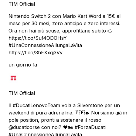
TIM Official
Nintendo Switch 2 con Mario Kart Word a 15€ al
mese per 30 mesi, zero anticipo e zero interessi.
Ora non hai più scuse, approfittane subito 👉
https://t.co/Suf4ODOHsY
#UnaConnessioneAllungaLaVita
https://t.co/3hFXxgj3Vy
un giorno fa
TIM Official
Il #DucatiLenovoTeam vola a Silverstone per un
weekend di pura adrenalina. 🇬🇧🔥 Noi siamo già in
pole position, pronti a sostenere il rosso
@ducaticorse con noi? ❤️🏍️ #ForzaDucati
#UnaConnessioneAllungaLaVita