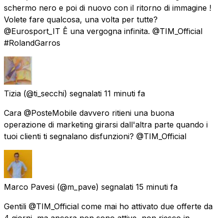
schermo nero e poi di nuovo con il ritorno di immagine !
Volete fare qualcosa, una volta per tutte?
@Eurosport_IT Ê una vergogna infinita. @TIM_Official
#RolandGarros
Tizia
(@ti_secchi) segnalati
11 minuti fa
Cara @PosteMobile davvero ritieni una buona
operazione di marketing girarsi dall'altra parte quando i
tuoi clienti ti segnalano disfunzioni? @TIM_Official
Marco Pavesi
(@m_pave) segnalati
15 minuti fa
Gentili @TIM_Official come mai ho attivato due offerte da
4 giorni, ma ancora non sono attive, non riesco in