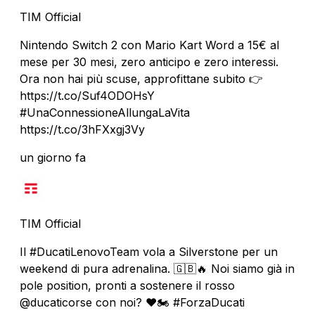
TIM Official
Nintendo Switch 2 con Mario Kart Word a 15€ al
mese per 30 mesi, zero anticipo e zero interessi.
Ora non hai più scuse, approfittane subito 👉
https://t.co/Suf4ODOHsY
#UnaConnessioneAllungaLaVita
https://t.co/3hFXxgj3Vy
un giorno fa
TIM Official
Il #DucatiLenovoTeam vola a Silverstone per un
weekend di pura adrenalina. 🇬🇧🔥 Noi siamo già in
pole position, pronti a sostenere il rosso
@ducaticorse con noi? ❤️🏍️ #ForzaDucati