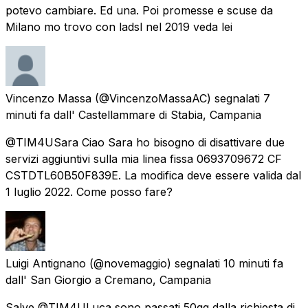
potevo cambiare. Ed una. Poi promesse e scuse da
Milano mo trovo con ladsl nel 2019 veda lei
Vincenzo Massa
(@VincenzoMassaAC) segnalati
7
minuti fa
dall'
Castellammare di Stabia, Campania
@TIM4USara Ciao Sara ho bisogno di disattivare due
servizi aggiuntivi sulla mia linea fissa 0693709672 CF
CSTDTL60B50F839E. La modifica deve essere valida dal
1 luglio 2022. Come posso fare?
Luigi Antignano
(@novemaggio) segnalati
10 minuti fa
dall'
San Giorgio a Cremano, Campania
Salve @TIM4ULuca sono passati 50gg dalla richiesta di