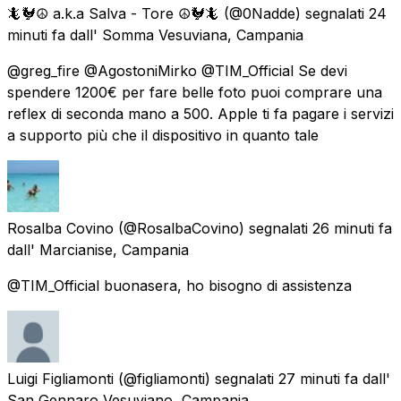
🦎🐓☮️ a.k.a Salva - Tore ☮️🐓🦎
(@0Nadde) segnalati
24
minuti fa
dall'
Somma Vesuviana, Campania
@greg_fire @AgostoniMirko @TIM_Official Se devi
spendere 1200€ per fare belle foto puoi comprare una
reflex di seconda mano a 500. Apple ti fa pagare i servizi
a supporto più che il dispositivo in quanto tale
Rosalba Covino
(@RosalbaCovino) segnalati
26 minuti fa
dall'
Marcianise, Campania
@TIM_Official buonasera, ho bisogno di assistenza
Luigi Figliamonti
(@figliamonti) segnalati
27 minuti fa
dall'
San Gennaro Vesuviano, Campania