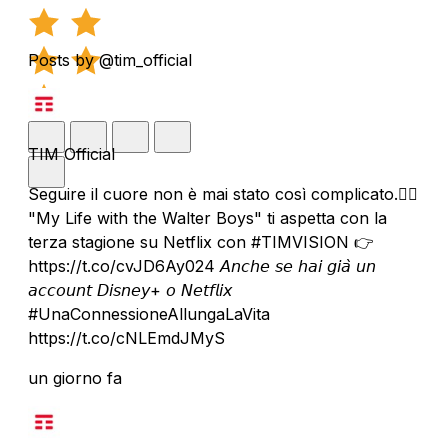
Posts by @tim_official
TIM Official
Seguire il cuore non è mai stato così complicato.❤️‍🔥
"My Life with the Walter Boys" ti aspetta con la
terza stagione su Netflix con #TIMVISION 👉
https://t.co/cvJD6Ay024 𝘈𝘯𝘤𝘩𝘦 𝘴𝘦 𝘩𝘢𝘪 𝘨𝘪𝘢̀ 𝘶𝘯
𝘢𝘤𝘤𝘰𝘶𝘯𝘵 𝘋𝘪𝘴𝘯𝘦𝘺+ 𝘰 𝘕𝘦𝘵𝘧𝘭𝘪𝘹
#UnaConnessioneAllungaLaVita
https://t.co/cNLEmdJMyS
un giorno fa