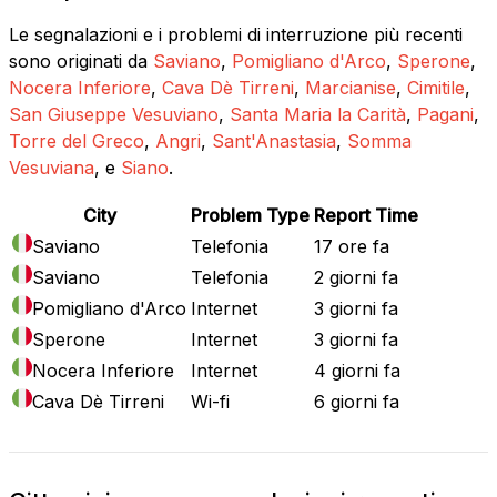
Le segnalazioni e i problemi di interruzione più recenti
sono originati da
Saviano
,
Pomigliano d'Arco
,
Sperone
,
Nocera Inferiore
,
Cava Dè Tirreni
,
Marcianise
,
Cimitile
,
San Giuseppe Vesuviano
,
Santa Maria la Carità
,
Pagani
,
Torre del Greco
,
Angri
,
Sant'Anastasia
,
Somma
Vesuviana
, e
Siano
.
City
Problem Type
Report Time
Saviano
Telefonia
17 ore fa
Saviano
Telefonia
2 giorni fa
Pomigliano d'Arco
Internet
3 giorni fa
Sperone
Internet
3 giorni fa
Nocera Inferiore
Internet
4 giorni fa
Cava Dè Tirreni
Wi-fi
6 giorni fa