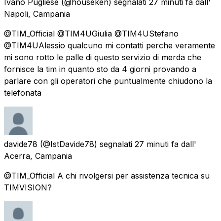
Ivano Pugliese
(@houseken) segnalati
27 minuti fa
dall'
Napoli, Campania
@TIM_Official @TIM4UGiulia @TIM4UStefano
@TIM4UAlessio qualcuno mi contatti perche veramente
mi sono rotto le palle di questo servizio di merda che
fornisce la tim in quanto sto da 4 giorni provando a
parlare con gli operatori che puntualmente chiudono la
telefonata
davide78
(@IstDavide78) segnalati
27 minuti fa
dall'
Acerra, Campania
@TIM_Official A chi rivolgersi per assistenza tecnica su
TIMVISION?