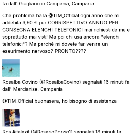
fa
dall'
Giugliano in Campania, Campania
Che problema ha la @TIM_Official ogni anno che mi
addebita 3,90 € per CORRISPETTIVO ANNUO PER
CONSEGNA ELENCHI TELEFONICI mai richiesti da me e
soprattutto mai visti! Ma poi chi usa ancora "elenchi
telefonici"? Ma perché mi dovete far venire un
esaurimento nervoso? PRONTO????
Rosalba Covino
(@RosalbaCovino) segnalati
16 minuti fa
dall'
Marcianise, Campania
@TIM_Official buonasera, ho bisogno di assistenza
Ros #italexit
(@RosarioPorzio1) segnalati
18 minuti fa