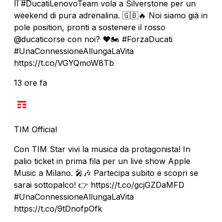
Il #DucatiLenovoTeam vola a Silverstone per un
weekend di pura adrenalina. 🇬🇧🔥 Noi siamo già in
pole position, pronti a sostenere il rosso
@ducaticorse con noi? ❤️🏍️ #ForzaDucati
#UnaConnessioneAllungaLaVita
https://t.co/VGYQmoW8Tb
13 ore fa
TIM Official
Con TIM Star vivi la musica da protagonista! In
palio ticket in prima fila per un live show Apple
Music a Milano. 🎤🎶 Partecipa subito e scopri se
sarai sottopalco! 👉 https://t.co/gcjGZDaMFD
#UnaConnessioneAllungaLaVita
https://t.co/9tDnofpOfk