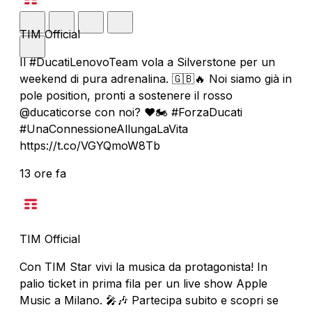
TIM Official
Il #DucatiLenovoTeam vola a Silverstone per un
weekend di pura adrenalina. 🇬🇧🔥 Noi siamo già in
pole position, pronti a sostenere il rosso
@ducaticorse con noi? ❤️🏍️ #ForzaDucati
#UnaConnessioneAllungaLaVita
https://t.co/VGYQmoW8Tb
13 ore fa
TIM Official
Con TIM Star vivi la musica da protagonista! In
palio ticket in prima fila per un live show Apple
Music a Milano. 🎤🎶 Partecipa subito e scopri se