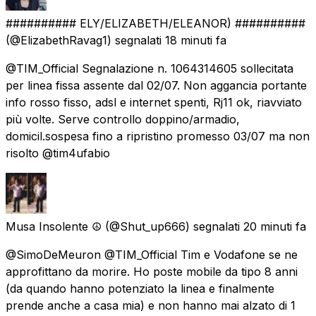
########## ELY/ELIZABETH/ELEANOR) ##########
(@ElizabethRavag1) segnalati
18 minuti fa
@TIM_Official Segnalazione n. 1064314605 sollecitata
per linea fissa assente dal 02/07. Non aggancia portante
info rosso fisso, adsl e internet spenti, Rj11 ok, riavviato
più volte. Serve controllo doppino/armadio,
domicil.sospesa fino a ripristino promesso 03/07 ma non
risolto @tim4ufabio
Musa Insolente ☮️
(@Shut_up666) segnalati
20 minuti fa
@SimoDeMeuron @TIM_Official Tim e Vodafone se ne
approfittano da morire. Ho poste mobile da tipo 8 anni
(da quando hanno potenziato la linea e finalmente
prende anche a casa mia) e non hanno mai alzato di 1