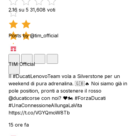
2.16 su 5
31,608 voti
Posts by @tim_official
TIM Official
Il #DucatiLenovoTeam vola a Silverstone per un
weekend di pura adrenalina. 🇬🇧🔥 Noi siamo già in
pole position, pronti a sostenere il rosso
@ducaticorse con noi? ❤️🏍️ #ForzaDucati
#UnaConnessioneAllungaLaVita
https://t.co/VGYQmoW8Tb
15 ore fa