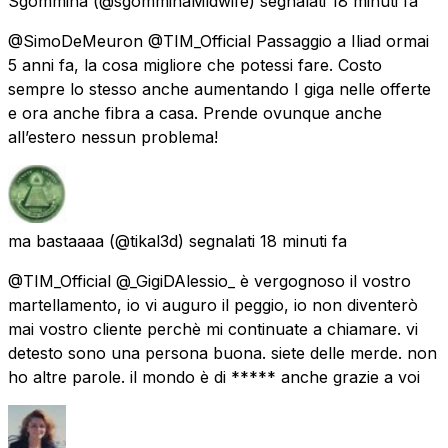
Sgommina
(@sgomminaMidwife) segnalati
18 minuti fa
@SimoDeMeuron @TIM_Official Passaggio a Iliad ormai
5 anni fa, la cosa migliore che potessi fare. Costo
sempre lo stesso anche aumentando I giga nelle offerte
e ora anche fibra a casa. Prende ovunque anche
all’estero nessun problema!
ma bastaaaa
(@tikal3d) segnalati
18 minuti fa
@TIM_Official @_GigiDAlessio_ è vergognoso il vostro
martellamento, io vi auguro il peggio, io non diventerò
mai vostro cliente perchè mi continuate a chiamare. vi
detesto sono una persona buona. siete delle merde. non
ho altre parole. il mondo è di ***** anche grazie a voi