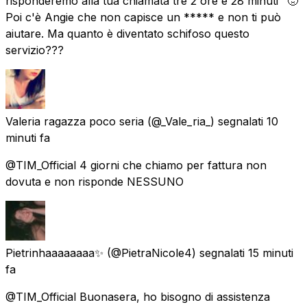
risponderemo alla tua chiamata tre 2 ore e 28 minuti" 🤢
Poi c'è Angie che non capisce un ***** e non ti può
aiutare. Ma quanto è diventato schifoso questo
servizio???
Valeria ragazza poco seria
(@_Vale_ria_) segnalati
10
minuti fa
@TIM_Official 4 giorni che chiamo per fattura non
dovuta e non risponde NESSUNO
Pietrinhaaaaaaaa✨
(@PietraNicole4) segnalati
15 minuti
fa
@TIM_Official Buonasera, ho bisogno di assistenza