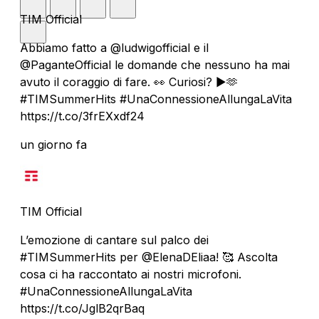
TIM Official
Abbiamo fatto a @ludwigofficial e il
@PaganteOfficial le domande che nessuno ha mai
avuto il coraggio di fare. 👀 Curiosi? ▶️🫶
#TIMSummerHits #UnaConnessioneAllungaLaVita
https://t.co/3frEXxdf24
un giorno fa
TIM Official
L’emozione di cantare sul palco dei
#TIMSummerHits per @ElenaDEliaa! 🥰 Ascolta
cosa ci ha raccontato ai nostri microfoni.
#UnaConnessioneAllungaLaVita
https://t.co/JglB2qrBaq