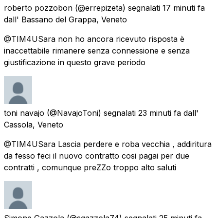
roberto pozzobon
(@errepizeta) segnalati
17 minuti fa
dall'
Bassano del Grappa, Veneto
@TIM4USara non ho ancora ricevuto risposta è
inaccettabile rimanere senza connessione e senza
giustificazione in questo grave periodo
toni navajo
(@NavajoToni) segnalati
23 minuti fa
dall'
Cassola, Veneto
@TIM4USara Lascia perdere e roba vecchia , addiritura
da fesso feci il nuovo contratto cosi pagai per due
contratti , comunque preZZo troppo alto saluti
Simone Gazzola
(@sgazzola74) segnalati
25 minuti fa