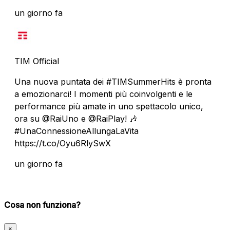
un giorno fa
TIM Official
Una nuova puntata dei #TIMSummerHits è pronta
a emozionarci! I momenti più coinvolgenti e le
performance più amate in uno spettacolo unico,
ora su @RaiUno e @RaiPlay! 🎶
#UnaConnessioneAllungaLaVita
https://t.co/Oyu6RlySwX
un giorno fa
Cosa non funziona?
×