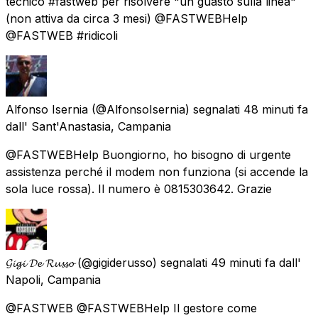
tecnico #fastweb per risolvere "un guasto sulla linea"
(non attiva da circa 3 mesi) @FASTWEBHelp
@FASTWEB #ridicoli
Alfonso Isernia
(@AlfonsoIsernia) segnalati
48 minuti fa
dall'
Sant'Anastasia, Campania
@FASTWEBHelp Buongiorno, ho bisogno di urgente
assistenza perché il modem non funziona (si accende la
sola luce rossa). Il numero è 0815303642. Grazie
𝓖𝓲𝓰𝓲 𝓓𝓮 𝓡𝓾𝓼𝓼𝓸
(@gigiderusso) segnalati
49 minuti fa
dall'
Napoli, Campania
@FASTWEB @FASTWEBHelp Il gestore come