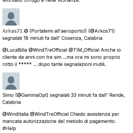
𝔸𝕣𝕜𝕠𝕤𝟟𝟙 ✪ (Portatemi all'aeroporto!)
(@Arkos71)
segnalati
18 minuti fa
dall'
Cosenza, Calabria
@LucaBilla @WindTreOfficial @TIM_Official Anche io
cliente da anni con tre sim ...ma ora mi sono proprio
rotto il ***** ... dopo tante segnalazioni inutili.
Simo
(@GammaOpt) segnalati
33 minuti fa
dall'
Rende,
Calabria
@WindItalia @WindTreOfficial Chiedo assistenza per
mancata autorizzazione del metodo di pagamento.
#Help