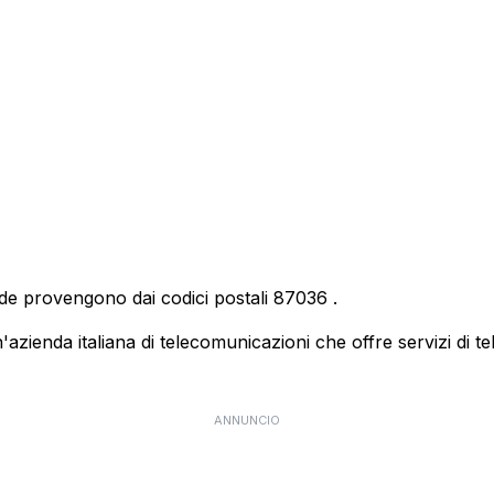
nde provengono dai codici postali
87036
.
ienda italiana di telecomunicazioni che offre servizi di te
ANNUNCIO