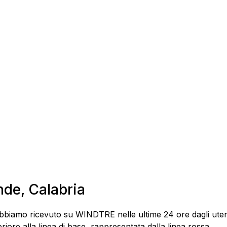
nde, Calabria
bbiamo ricevuto su WINDTRE nelle ultime 24 ore dagli utenti
ore alla linea di base, rappresentata dalla linea rossa.