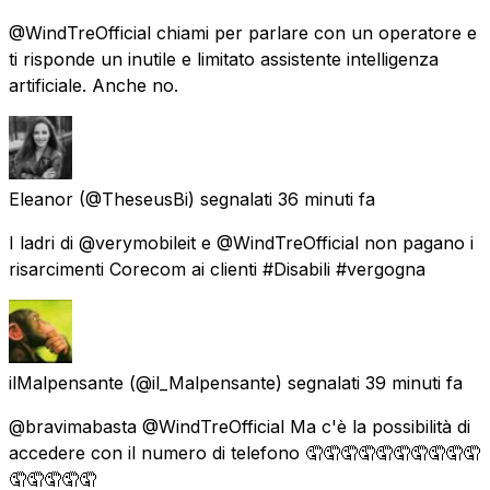
@WindTreOfficial chiami per parlare con un operatore e
ti risponde un inutile e limitato assistente intelligenza
artificiale. Anche no.
Eleanor
(@TheseusBi) segnalati
36 minuti fa
I ladri di @verymobileit e @WindTreOfficial non pagano i
risarcimenti Corecom ai clienti #Disabili #vergogna
ilMalpensante
(@il_Malpensante) segnalati
39 minuti fa
@bravimabasta @WindTreOfficial Ma c'è la possibilità di
accedere con il numero di telefono 🤦🤦🤦🤦🤦🤦🤦🤦🤦🤦
🤦🤦🤦🤦🤦