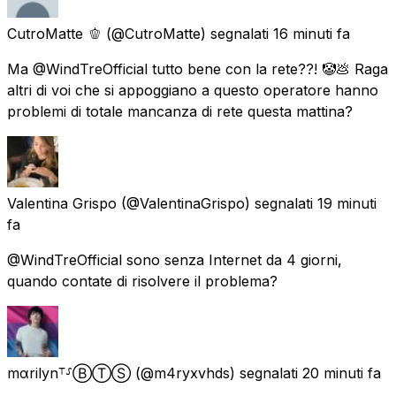
CutroMatte 🫑
(@CutroMatte) segnalati
16 minuti fa
Ma @WindTreOfficial tutto bene con la rete??! 🤡💩 Raga
altri di voi che si appoggiano a questo operatore hanno
problemi di totale mancanza di rete questa mattina?
Valentina Grispo
(@ValentinaGrispo) segnalati
19 minuti
fa
@WindTreOfficial sono senza Internet da 4 giorni,
quando contate di risolvere il problema?
mαrilyn⸆⸉ⒷⓉⓈ
(@m4ryxvhds) segnalati
20 minuti fa