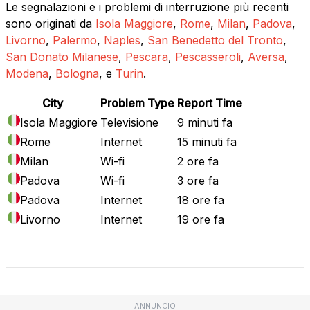
Le segnalazioni e i problemi di interruzione più recenti
sono originati da
Isola Maggiore
,
Rome
,
Milan
,
Padova
,
Livorno
,
Palermo
,
Naples
,
San Benedetto del Tronto
,
San Donato Milanese
,
Pescara
,
Pescasseroli
,
Aversa
,
Modena
,
Bologna
, e
Turin
.
City
Problem Type
Report Time
Isola Maggiore
Televisione
9 minuti fa
Rome
Internet
15 minuti fa
Milan
Wi-fi
2 ore fa
Padova
Wi-fi
3 ore fa
Padova
Internet
18 ore fa
Livorno
Internet
19 ore fa
Mappa attuale
ANNUNCIO