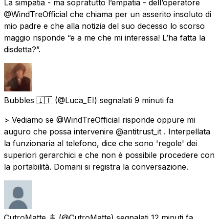
La simpatia - ma sopratutto l’empatia - dell’operatore
@WindTreOfficial che chiama per un asserito insoluto di
mio padre e che alla notizia del suo decesso lo scorso
maggio risponde “e a me che mi interessa! L’ha fatta la
disdetta?”.
Bubbles 🇮🇹
(@Luca_EI) segnalati
9 minuti fa
> Vediamo se @WindTreOfficial risponde oppure mi
auguro che possa intervenire @antitrust_it . Interpellata
la funzionaria al telefono, dice che sono 'regole' dei
superiori gerarchici e che non è possibile procedere con
la portabilità. Domani si registra la conversazione.
CutroMatte 🫑
(@CutroMatte) segnalati
12 minuti fa