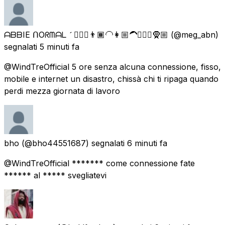
ᗩᗷᗷIE ᑎOᖇᗰᗩᒪ  👷🏼‍♀️👨🏾‍🦲👩🏼‍🦱👳🏽‍♂️🧕🏼
(@meg_abn)
segnalati
5 minuti fa
@WindTreOfficial 5 ore senza alcuna connessione, fisso,
mobile e internet un disastro, chissà chi ti ripaga quando
perdi mezza giornata di lavoro
bho
(@bho44551687) segnalati
6 minuti fa
@WindTreOfficial ******* come connessione fate
****** al ***** svegliatevi