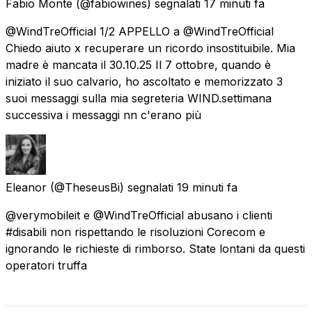
Fabio Monte
(@fabiowines) segnalati
17 minuti fa
@WindTreOfficial 1/2 APPELLO a @WindTreOfficial
Chiedo aiuto x recuperare un ricordo insostituibile. Mia
madre è mancata il 30.10.25 Il 7 ottobre, quando è
iniziato il suo calvario, ho ascoltato e memorizzato 3
suoi messaggi sulla mia segreteria WIND.settimana
successiva i messaggi nn c'erano più
Eleanor
(@TheseusBi) segnalati
19 minuti fa
@verymobileit e @WindTreOfficial abusano i clienti
#disabili non rispettando le risoluzioni Corecom e
ignorando le richieste di rimborso. State lontani da questi
operatori truffa