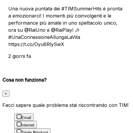
Una nuova puntata dei #TIMSummerHits è pronta
a emozionarci! I momenti più coinvolgenti e le
performance più amate in uno spettacolo unico,
ora su @RaiUno e @RaiPlay! 🎶
#UnaConnessioneAllungaLaVita
https://t.co/Oyu6RlySwX
2 giorni fa
Cosa non funziona?
×
Facci sapere quale problema stai riscontrando con TIM:
Email
Internet
Totale Blackout