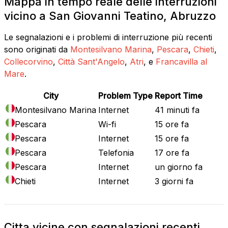
Mappa in tempo reale delle interruzioni
vicino a San Giovanni Teatino, Abruzzo
Le segnalazioni e i problemi di interruzione più recenti
sono originati da
Montesilvano Marina
,
Pescara
,
Chieti
,
Collecorvino
,
Città Sant'Angelo
,
Atri
, e
Francavilla al
Mare
.
City
Problem Type
Report Time
Montesilvano Marina
Internet
41 minuti fa
Pescara
Wi-fi
15 ore fa
Pescara
Internet
15 ore fa
Pescara
Telefonia
17 ore fa
Pescara
Internet
un giorno fa
Chieti
Internet
3 giorni fa
Citta vicine con segnalazioni recenti