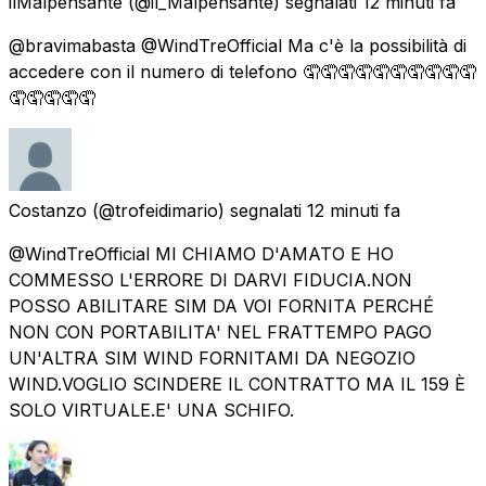
ilMalpensante
(@il_Malpensante) segnalati
12 minuti fa
@bravimabasta @WindTreOfficial Ma c'è la possibilità di
accedere con il numero di telefono 🤦🤦🤦🤦🤦🤦🤦🤦🤦🤦
🤦🤦🤦🤦🤦
Costanzo
(@trofeidimario) segnalati
12 minuti fa
@WindTreOfficial MI CHIAMO D'AMATO E HO
COMMESSO L'ERRORE DI DARVI FIDUCIA.NON
POSSO ABILITARE SIM DA VOI FORNITA PERCHÉ
NON CON PORTABILITA' NEL FRATTEMPO PAGO
UN'ALTRA SIM WIND FORNITAMI DA NEGOZIO
WIND.VOGLIO SCINDERE IL CONTRATTO MA IL 159 È
SOLO VIRTUALE.E' UNA SCHIFO.