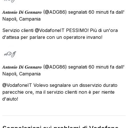
𝑨𝒏𝒕𝒐𝒏𝒊𝒐 𝑫𝒊 𝑮𝒆𝒏𝒏𝒂𝒓𝒐
(@ADG86) segnalati
60 minuti fa
dall'
Napoli, Campania
Servizio clienti @VodafoneIT PESSIMO! Più di un'ora
d'attesa per parlare con un operatore invano!
𝑨𝒏𝒕𝒐𝒏𝒊𝒐 𝑫𝒊 𝑮𝒆𝒏𝒏𝒂𝒓𝒐
(@ADG86) segnalati
60 minuti fa
dall'
Napoli, Campania
@VodafoneIT Volevo segnalare un disservizio durato
parecchie ore, ma il servizio clienti non è per niente
d'aiuto!