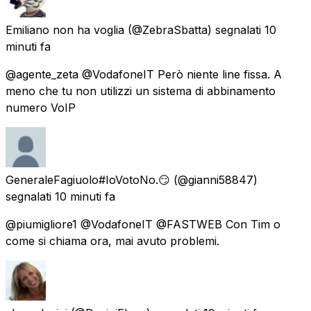
Emiliano non ha voglia
(@ZebraSbatta) segnalati
10
minuti fa
@agente_zeta @VodafoneIT Però niente line fissa. A
meno che tu non utilizzi un sistema di abbinamento
numero VoIP
GeneraleFagiuolo#IoVotoNo.😏
(@gianni58847)
segnalati
10 minuti fa
@piumigliore1 @VodafoneIT @FASTWEB Con Tim o
come si chiama ora, mai avuto problemi.