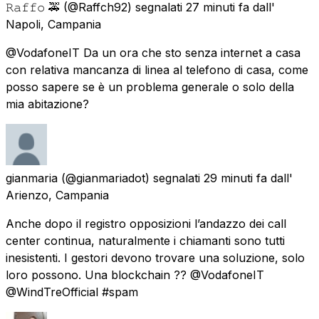
𝚁𝚊𝚏𝚏𝚘 🚕
(@Raffch92) segnalati
27 minuti fa
dall'
Napoli, Campania
@VodafoneIT Da un ora che sto senza internet a casa
con relativa mancanza di linea al telefono di casa, come
posso sapere se è un problema generale o solo della
mia abitazione?
gianmaria
(@gianmariadot) segnalati
29 minuti fa
dall'
Arienzo, Campania
Anche dopo il registro opposizioni l’andazzo dei call
center continua, naturalmente i chiamanti sono tutti
inesistenti. I gestori devono trovare una soluzione, solo
loro possono. Una blockchain ?? @VodafoneIT
@WindTreOfficial #spam