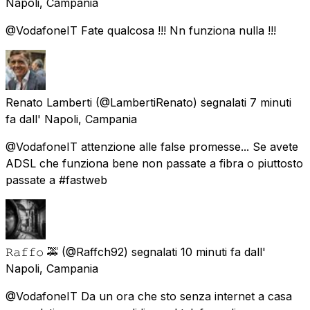
Napoli, Campania
@VodafoneIT Fate qualcosa !!! Nn funziona nulla !!!
Renato Lamberti
(@LambertiRenato) segnalati
7 minuti
fa
dall'
Napoli, Campania
@VodafoneIT attenzione alle false promesse... Se avete
ADSL che funziona bene non passate a fibra o piuttosto
passate a #fastweb
𝚁𝚊𝚏𝚏𝚘 🚕
(@Raffch92) segnalati
10 minuti fa
dall'
Napoli, Campania
@VodafoneIT Da un ora che sto senza internet a casa