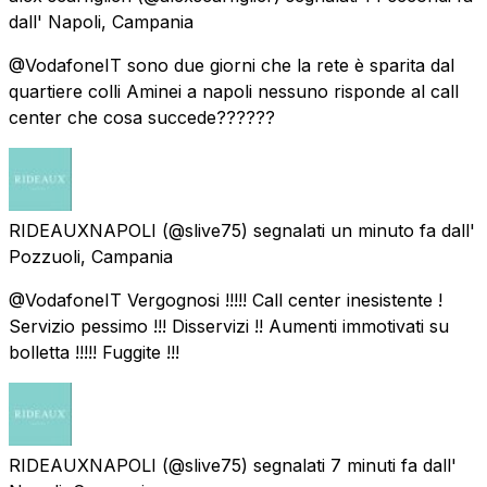
dall'
Napoli, Campania
@VodafoneIT sono due giorni che la rete è sparita dal
quartiere colli Aminei a napoli nessuno risponde al call
center che cosa succede??????
RIDEAUXNAPOLI
(@slive75) segnalati
un minuto fa
dall'
Pozzuoli, Campania
@VodafoneIT Vergognosi !!!!! Call center inesistente !
Servizio pessimo !!! Disservizi !! Aumenti immotivati su
bolletta !!!!! Fuggite !!!
RIDEAUXNAPOLI
(@slive75) segnalati
7 minuti fa
dall'