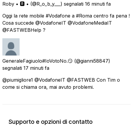
Roby • 🆁 •
(@R_o_b_y___) segnalati
16 minuti fa
Oggi la rete mobile #Vodafone a #Roma centro fa pena !
Cosa succede @VodafoneIT @VodafoneMediaIT
@FASTWEBHelp ?
GeneraleFagiuolo#IoVotoNo.😏
(@gianni58847)
segnalati
17 minuti fa
@piumigliore1 @VodafoneIT @FASTWEB Con Tim o
come si chiama ora, mai avuto problemi.
Supporto e opzioni di contatto