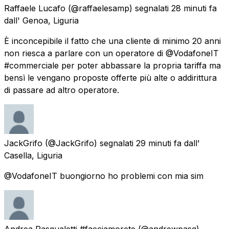
Raffaele Lucafo
(@raffaelesamp) segnalati
28 minuti fa
dall'
Genoa, Liguria
È inconcepibile il fatto che una cliente di minimo 20 anni
non riesca a parlare con un operatore di @VodafoneIT
#commerciale per poter abbassare la propria tariffa ma
bensì le vengano proposte offerte più alte o addirittura
di passare ad altro operatore.
JackGrifo
(@JackGrifo) segnalati
29 minuti fa
dall'
Casella, Liguria
@VodafoneIT buongiorno ho problemi con mia sim
Andrea Pasqualetti #facciamorete
(@andrewpasq)