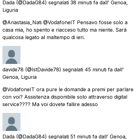
Dada
(@DadaG84) segnalati
38 minuti fa
dall'
Genoa,
Liguria
@Anastasia_Nati @VodafoneIT Pensavo fosse solo a
casa mia, ho spento e riacceso tutto ma niente. Sarà
qualcosa legato al maltempo di ieri.
davide78
(@IstDavide78) segnalati
45 minuti fa
dall'
Genoa, Liguria
@VodafoneIT ora pure le domande a premi per parlare
con voi? Assistenza disponibile solo attraverso digital
service???? Ma voi dovete fallire adesso
Dada
(@DadaG84) segnalati
51 minuti fa
dall'
Genoa,