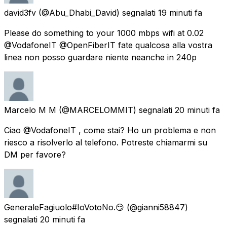
david3fv
(@Abu_Dhabi_David) segnalati
19 minuti fa
Please do something to your 1000 mbps wifi at 0.02
@VodafoneIT @OpenFiberIT fate qualcosa alla vostra
linea non posso guardare niente neanche in 240p
Marcelo M M
(@MARCELOMMIT) segnalati
20 minuti fa
Ciao @VodafoneIT , come stai? Ho un problema e non
riesco a risolverlo al telefono. Potreste chiamarmi su
DM per favore?
GeneraleFagiuolo#IoVotoNo.😏
(@gianni58847)
segnalati
20 minuti fa