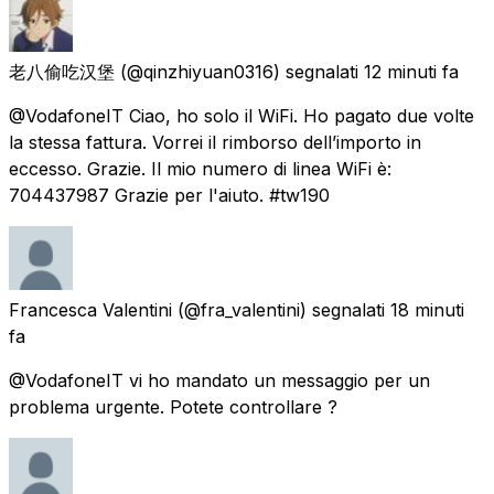
老八偷吃汉堡
(@qinzhiyuan0316) segnalati
12 minuti fa
@VodafoneIT Ciao, ho solo il WiFi. Ho pagato due volte
la stessa fattura. Vorrei il rimborso dell’importo in
eccesso. Grazie. Il mio numero di linea WiFi è:
704437987 Grazie per l'aiuto. #tw190
Francesca Valentini
(@fra_valentini) segnalati
18 minuti
fa
@VodafoneIT vi ho mandato un messaggio per un
problema urgente. Potete controllare ?