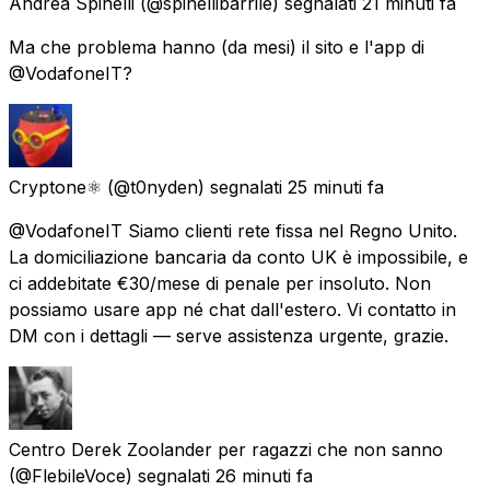
Andrea Spinelli
(@spinellibarrile) segnalati
21 minuti fa
Ma che problema hanno (da mesi) il sito e l'app di
@VodafoneIT?
Cryptone⚛️
(@t0nyden) segnalati
25 minuti fa
@VodafoneIT Siamo clienti rete fissa nel Regno Unito.
La domiciliazione bancaria da conto UK è impossibile, e
ci addebitate €30/mese di penale per insoluto. Non
possiamo usare app né chat dall'estero. Vi contatto in
DM con i dettagli — serve assistenza urgente, grazie.
Centro Derek Zoolander per ragazzi che non sanno
(@FlebileVoce) segnalati
26 minuti fa