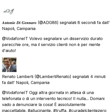
𝑨𝒏𝒕𝒐𝒏𝒊𝒐 𝑫𝒊 𝑮𝒆𝒏𝒏𝒂𝒓𝒐
(@ADG86) segnalati
8 secondi fa
dall'
Napoli, Campania
@VodafoneIT Volevo segnalare un disservizio durato
parecchie ore, ma il servizio clienti non è per niente
d'aiuto!
Renato Lamberti
(@LambertiRenato) segnalati
4 minuti
fa
dall'
Napoli, Campania
@VodafoneIT Oggi altra giornata in attesa di una
telefonata o di un intervento tecnico! Il nulla... Domani
vado a denunciare la cosa! È assolutamente
inaccettabile. #allucinante, #truffa, #curadelclientezero