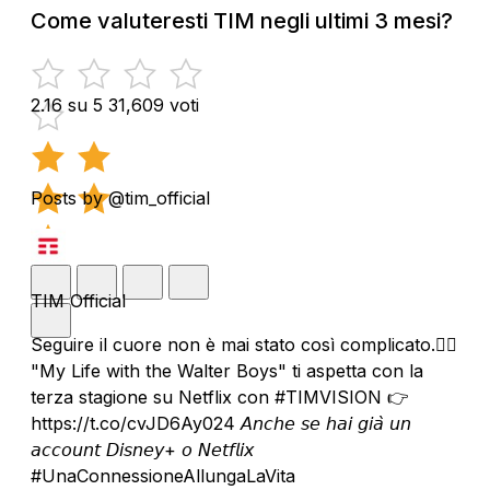
Come valuteresti TIM negli ultimi 3 mesi?
2.16 su 5
31,609 voti
Posts by @tim_official
TIM Official
Seguire il cuore non è mai stato così complicato.❤️‍🔥
"My Life with the Walter Boys" ti aspetta con la
terza stagione su Netflix con #TIMVISION 👉
https://t.co/cvJD6Ay024 𝘈𝘯𝘤𝘩𝘦 𝘴𝘦 𝘩𝘢𝘪 𝘨𝘪𝘢̀ 𝘶𝘯
𝘢𝘤𝘤𝘰𝘶𝘯𝘵 𝘋𝘪𝘴𝘯𝘦𝘺+ 𝘰 𝘕𝘦𝘵𝘧𝘭𝘪𝘹
#UnaConnessioneAllungaLaVita