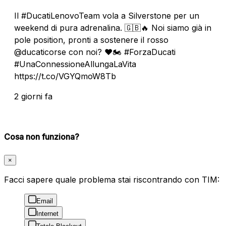
Il #DucatiLenovoTeam vola a Silverstone per un
weekend di pura adrenalina. 🇬🇧🔥 Noi siamo già in
pole position, pronti a sostenere il rosso
@ducaticorse con noi? ❤️🏍️ #ForzaDucati
#UnaConnessioneAllungaLaVita
https://t.co/VGYQmoW8Tb
2 giorni fa
Cosa non funziona?
×
Facci sapere quale problema stai riscontrando con TIM:
Email
Internet