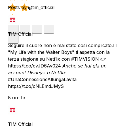
Posts by @tim_official
TIM Official
Seguire il cuore non è mai stato così complicato.❤️‍🔥
"My Life with the Walter Boys" ti aspetta con la
terza stagione su Netflix con #TIMVISION 👉
https://t.co/cvJD6Ay024 𝘈𝘯𝘤𝘩𝘦 𝘴𝘦 𝘩𝘢𝘪 𝘨𝘪𝘢̀ 𝘶𝘯
𝘢𝘤𝘤𝘰𝘶𝘯𝘵 𝘋𝘪𝘴𝘯𝘦𝘺+ 𝘰 𝘕𝘦𝘵𝘧𝘭𝘪𝘹
#UnaConnessioneAllungaLaVita
https://t.co/cNLEmdJMyS
8 ore fa
TIM Official