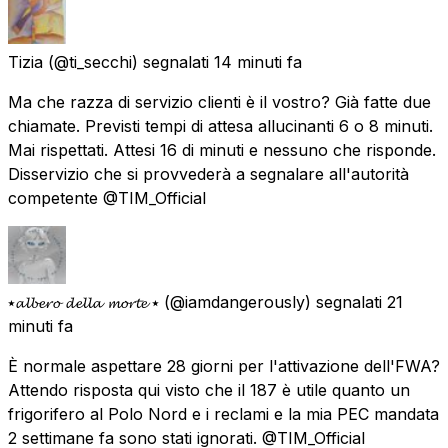
Tizia
(@ti_secchi) segnalati
14 minuti fa
Ma che razza di servizio clienti è il vostro? Già fatte due
chiamate. Previsti tempi di attesa allucinanti 6 o 8 minuti.
Mai rispettati. Attesi 16 di minuti e nessuno che risponde.
Disservizio che si provvederà a segnalare all'autorità
competente @TIM_Official
⭑𝓪𝓵𝓫𝓮𝓻𝓸 𝓭𝓮𝓵𝓵𝓪 𝓶𝓸𝓻𝓽𝓮 ⭑
(@iamdangerously) segnalati
21
minuti fa
È normale aspettare 28 giorni per l'attivazione dell'FWA?
Attendo risposta qui visto che il 187 è utile quanto un
frigorifero al Polo Nord e i reclami e la mia PEC mandata
2 settimane fa sono stati ignorati. @TIM_Official