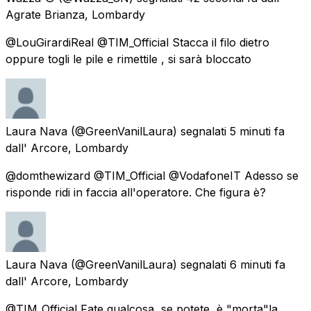
Agrate Brianza, Lombardy
@LouGirardiReal @TIM_Official Stacca il filo dietro
oppure togli le pile e rimettile , si sarà bloccato
Laura Nava
(@GreenVanilLaura) segnalati
5 minuti fa
dall'
Arcore, Lombardy
@domthewizard @TIM_Official @VodafoneIT Adesso se
risponde ridi in faccia all'operatore. Che figura è?
Laura Nava
(@GreenVanilLaura) segnalati
6 minuti fa
dall'
Arcore, Lombardy
@TIM_Official Fate qualcosa, se potete, è "morta"la