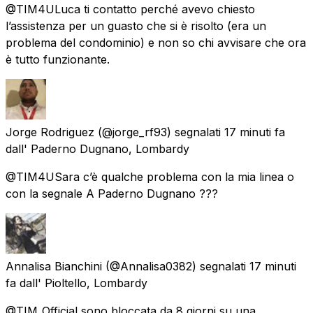
@TIM4ULuca ti contatto perché avevo chiesto
l’assistenza per un guasto che si è risolto (era un
problema del condominio) e non so chi avvisare che ora
è tutto funzionante.
Jorge Rodriguez
(@jorge_rf93) segnalati
17 minuti fa
dall'
Paderno Dugnano, Lombardy
@TIM4USara c’è qualche problema con la mia linea o
con la segnale A Paderno Dugnano ???
Annalisa Bianchini
(@Annalisa0382) segnalati
17 minuti
fa
dall'
Pioltello, Lombardy
@TIM_Official sono bloccata da 8 giorni su una