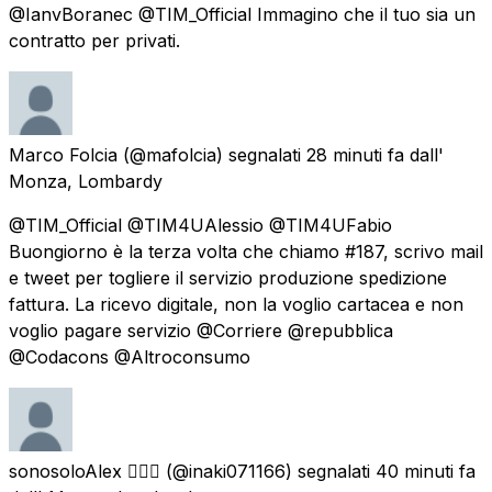
@IanvBoranec @TIM_Official Immagino che il tuo sia un
contratto per privati.
Marco Folcia
(@mafolcia) segnalati
28 minuti fa
dall'
Monza, Lombardy
@TIM_Official @TIM4UAlessio @TIM4UFabio
Buongiorno è la terza volta che chiamo #187, scrivo mail
e tweet per togliere il servizio produzione spedizione
fattura. La ricevo digitale, non la voglio cartacea e non
voglio pagare servizio @Corriere @repubblica
@Codacons @Altroconsumo
sonosoloAlex 🏳️‍🌈🕉️
(@inaki071166) segnalati
40 minuti fa