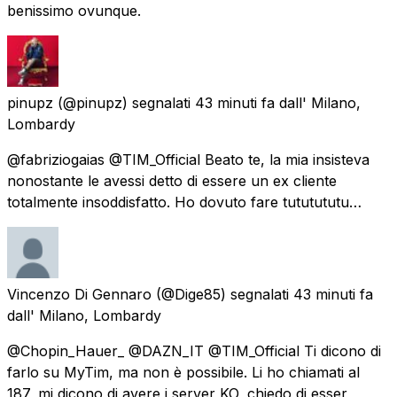
benissimo ovunque.
pinupz
(@pinupz) segnalati
43 minuti fa
dall'
Milano,
Lombardy
@fabriziogaias @TIM_Official Beato te, la mia insisteva
nonostante le avessi detto di essere un ex cliente
totalmente insoddisfatto. Ho dovuto fare tututututu…
Vincenzo Di Gennaro
(@Dige85) segnalati
43 minuti fa
dall'
Milano, Lombardy
@Chopin_Hauer_ @DAZN_IT @TIM_Official Ti dicono di
farlo su MyTim, ma non è possibile. Li ho chiamati al
187, mi dicono di avere i server KO, chiedo di esser