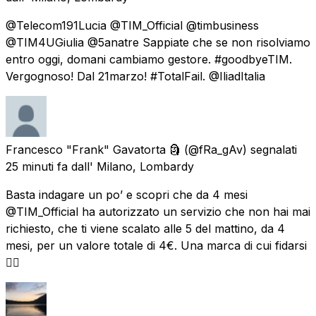
@Telecom191Lucia @TIM_Official @timbusiness
@TIM4UGiulia @5anatre Sappiate che se non risolviamo
entro oggi, domani cambiamo gestore. #goodbyeTIM.
Vergognoso! Dal 21marzo! #TotalFail. @IliadItalia
Francesco "Frank" Gavatorta 🗿
(@fRa_gAv) segnalati
25 minuti fa
dall'
Milano, Lombardy
Basta indagare un po’ e scopri che da 4 mesi
@TIM_Official ha autorizzato un servizio che non hai mai
richiesto, che ti viene scalato alle 5 del mattino, da 4
mesi, per un valore totale di 4€. Una marca di cui fidarsi
👍🏾