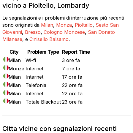
vicino a Pioltello, Lombardy
Le segnalazioni e i problemi di interruzione più recenti
sono originati da
Milan
,
Monza
,
Pioltello
,
Sesto San
Giovanni
,
Bresso
,
Cologno Monzese
,
San Donato
Milanese
, e
Cinisello Balsamo
.
City
Problem Type
Report Time
Milan
Wi-fi
3 ore fa
Monza
Internet
7 ore fa
Milan
Internet
17 ore fa
Milan
Telefonia
22 ore fa
Milan
Internet
22 ore fa
Milan
Totale Blackout
23 ore fa
Citta vicine con segnalazioni recenti