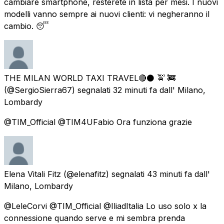
cambiare smartphone, resterete in lista per mesi. I nuovi
modelli vanno sempre ai nuovi clienti: vi negheranno il
cambio. 😴
THE MILAN WORLD TAXI TRAVEL🔴⚫ 🚖 🚒
(@SergioSierra67) segnalati
32 minuti fa
dall'
Milano,
Lombardy
@TIM_Official @TIM4UFabio Ora funziona grazie
Elena Vitali Fitz
(@elenafitz) segnalati
43 minuti fa
dall'
Milano, Lombardy
@LeleCorvi @TIM_Official @IliadItalia Lo uso solo x la
connessione quando serve e mi sembra prenda