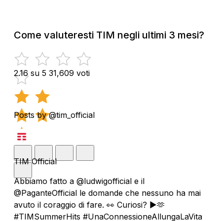
Come valuteresti TIM negli ultimi 3 mesi?
2.16 su 5
31,609 voti
Posts by @tim_official
TIM Official
Abbiamo fatto a @ludwigofficial e il
@PaganteOfficial le domande che nessuno ha mai
avuto il coraggio di fare. 👀 Curiosi? ▶️🫶
#TIMSummerHits #UnaConnessioneAllungaLaVita