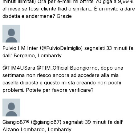
minuti illimitati) Ora per e-mail mi offrite 70 giga a 9,99 €
al mese se fossi cliente Iliad o similari... È un invito a dare
disdetta e andarmene? Grazie
Fulvio I M Inter
(@FulvioDelmiglio) segnalati
33 minuti fa
dall'
Bergamo, Lombardy
@TIM4USara @TIM_Official Buongiorno, dopo una
settimana non riesco ancora ad accedere alla mia
casella di posta e questo mi sta creando non pochi
problemi. Potete per favore verificare?
Giangio87®
(@giangio87) segnalati
39 minuti fa
dall'
Alzano Lombardo, Lombardy