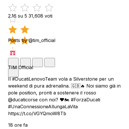
2.16 su 5
31,608 voti
Posts by @tim_official
TIM Official
Il #DucatiLenovoTeam vola a Silverstone per un
weekend di pura adrenalina. 🇬🇧🔥 Noi siamo già in
pole position, pronti a sostenere il rosso
@ducaticorse con noi? ❤️🏍️ #ForzaDucati
#UnaConnessioneAllungaLaVita
https://t.co/VGYQmoW8Tb
18 ore fa