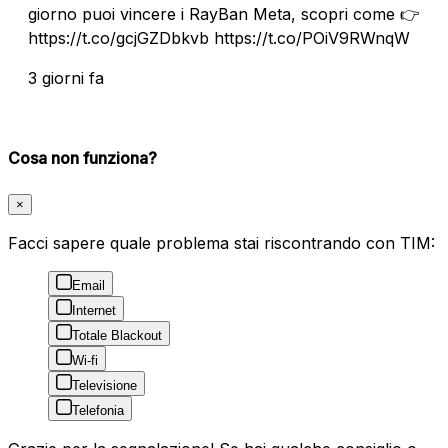
giorno puoi vincere i RayBan Meta, scopri come 👉
https://t.co/gcjGZDbkvb https://t.co/POiV9RWnqW
3 giorni fa
Cosa non funziona?
×
Facci sapere quale problema stai riscontrando con TIM:
Email
Internet
Totale Blackout
Wi-fi
Televisione
Telefonia