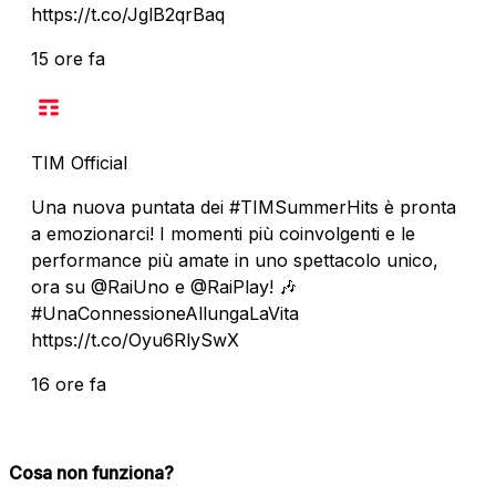
https://t.co/JglB2qrBaq
15 ore fa
TIM Official
Una nuova puntata dei #TIMSummerHits è pronta
a emozionarci! I momenti più coinvolgenti e le
performance più amate in uno spettacolo unico,
ora su @RaiUno e @RaiPlay! 🎶
#UnaConnessioneAllungaLaVita
https://t.co/Oyu6RlySwX
16 ore fa
Cosa non funziona?