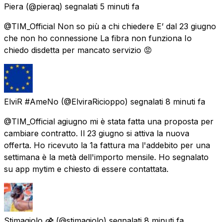
Piera
(@pieraq) segnalati
5 minuti fa
@TIM_Official Non so più a chi chiedere E’ dal 23 giugno
che non ho connessione La fibra non funziona Io
chiedo disdetta per mancato servizio 😡
ElviR #AmeNo
(@ElviraRicioppo) segnalati
8 minuti fa
@TIM_Official agiugno mi è stata fatta una proposta per
cambiare contratto. Il 23 giugno si attiva la nuova
offerta. Ho ricevuto la 1a fattura ma l'addebito per una
settimana è la metà dell'importo mensile. Ho segnalato
su app mytim e chiesto di essere contattata.
Stimagiolo ⚣
(@stimagiolo) segnalati
8 minuti fa