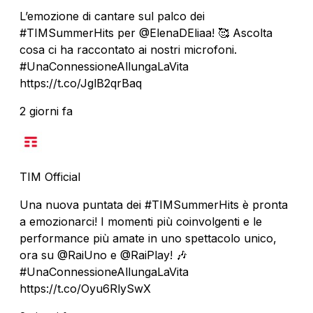
L’emozione di cantare sul palco dei
#TIMSummerHits per @ElenaDEliaa! 🥰 Ascolta
cosa ci ha raccontato ai nostri microfoni.
#UnaConnessioneAllungaLaVita
https://t.co/JglB2qrBaq
2 giorni fa
TIM Official
Una nuova puntata dei #TIMSummerHits è pronta
a emozionarci! I momenti più coinvolgenti e le
performance più amate in uno spettacolo unico,
ora su @RaiUno e @RaiPlay! 🎶
#UnaConnessioneAllungaLaVita
https://t.co/Oyu6RlySwX