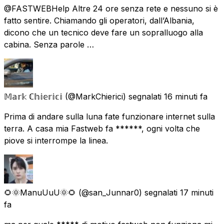
@FASTWEBHelp Altre 24 ore senza rete e nessuno si è
fatto sentire. Chiamando gli operatori, dall’Albania,
dicono che un tecnico deve fare un sopralluogo alla
cabina. Senza parole …
𝕄𝕒𝕣𝕜 ℂ𝕙𝕚𝕖𝕣𝕚𝕔𝕚
(@MarkChierici) segnalati
16 minuti fa
Prima di andare sulla luna fate funzionare internet sulla
terra. A casa mia Fastweb fa ******, ogni volta che
piove si interrompe la linea.
🌻🌞ManuUuU🌞🌻
(@san_Junnar0) segnalati
17 minuti
fa