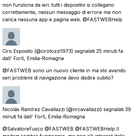
non funziona da ieri: tutti i dispositivi si collegano
correttamente, nessun messaggio di errore ma non
carica nessuna app e pagina web. @FASTWEBHelp
Ciro Esposito
(@cirotozzi1973) segnalati
25 minuti fa
dall'
Forlì, Emilia-Romagna
@FASTWEB sono un nuovo cliente in ma sto avendo
seri problemi di navigazione devo disdire subito?
Nicolás Ramírez Cavallazzi
(@nrcavallazzi) segnalati
39
minuti fa
dall'
Forlì, Emilia-Romagna
@SalvatoreFusco @FASTWEB @FASTWEBHelp Il
modem sembra funzionare, ma non c’è internet dalle