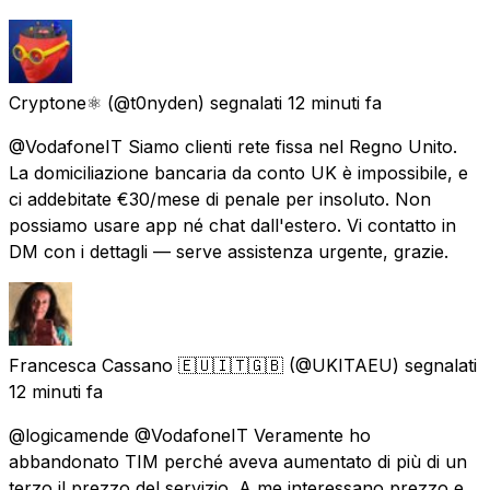
Cryptone⚛️
(@t0nyden) segnalati
12 minuti fa
@VodafoneIT Siamo clienti rete fissa nel Regno Unito.
La domiciliazione bancaria da conto UK è impossibile, e
ci addebitate €30/mese di penale per insoluto. Non
possiamo usare app né chat dall'estero. Vi contatto in
DM con i dettagli — serve assistenza urgente, grazie.
Francesca Cassano 🇪🇺🇮🇹🇬🇧
(@UKITAEU) segnalati
12 minuti fa
@logicamende @VodafoneIT Veramente ho
abbandonato TIM perché aveva aumentato di più di un
terzo il prezzo del servizio. A me interessano prezzo e