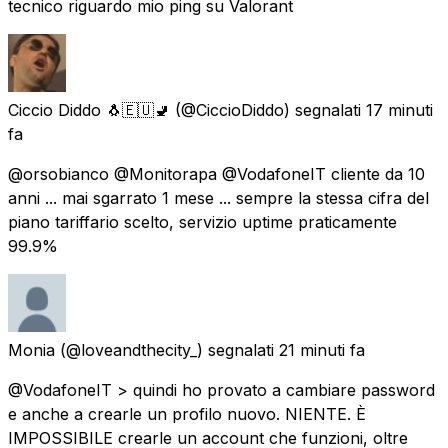
tecnico riguardo mio ping su Valorant
Ciccio Diddo 🐧🇪🇺🚽
(@CiccioDiddo) segnalati
17 minuti
fa
@orsobianco @Monitorapa @VodafoneIT cliente da 10
anni ... mai sgarrato 1 mese ... sempre la stessa cifra del
piano tariffario scelto, servizio uptime praticamente
99.9%
Monia
(@loveandthecity_) segnalati
21 minuti fa
@VodafoneIT > quindi ho provato a cambiare password
e anche a crearle un profilo nuovo. NIENTE. È
IMPOSSIBILE crearle un account che funzioni, oltre