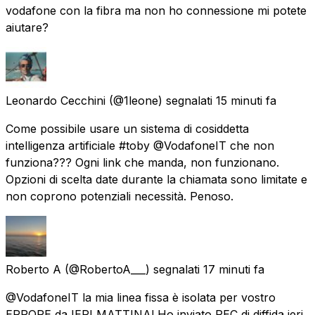
vodafone con la fibra ma non ho connessione mi potete
aiutare?
Leonardo Cecchini
(@1leone) segnalati
15 minuti fa
Come possibile usare un sistema di cosiddetta
intelligenza artificiale #toby @VodafoneIT che non
funziona??? Ogni link che manda, non funzionano.
Opzioni di scelta date durante la chiamata sono limitate e
non coprono potenziali necessità. Penoso.
Roberto A
(@RobertoA___) segnalati
17 minuti fa
@VodafoneIT la mia linea fissa è isolata per vostro
ERRORE da IERI MATTINA! Ho inviato PEC di diffida ieri