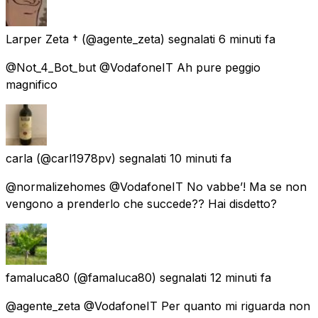
Larper Zeta †
(@agente_zeta) segnalati
6 minuti fa
@Not_4_Bot_but @VodafoneIT Ah pure peggio
magnifico
carla
(@carl1978pv) segnalati
10 minuti fa
@normalizehomes @VodafoneIT No vabbe’! Ma se non
vengono a prenderlo che succede?? Hai disdetto?
famaluca80
(@famaluca80) segnalati
12 minuti fa
@agente_zeta @VodafoneIT Per quanto mi riguarda non