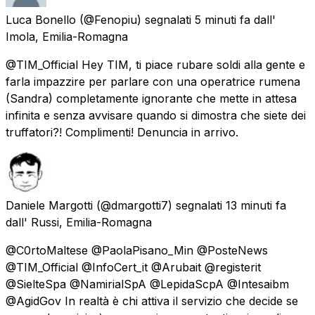
Luca Bonello
(@Fenopiu) segnalati
5 minuti fa
dall'
Imola, Emilia-Romagna
@TIM_Official Hey TIM, ti piace rubare soldi alla gente e
farla impazzire per parlare con una operatrice rumena
(Sandra) completamente ignorante che mette in attesa
infinita e senza avvisare quando si dimostra che siete dei
truffatori?! Complimenti! Denuncia in arrivo.
Daniele Margotti
(@dmargotti7) segnalati
13 minuti fa
dall'
Russi, Emilia-Romagna
@C0rtoMaltese @PaolaPisano_Min @PosteNews
@TIM_Official @InfoCert_it @Arubait @registerit
@SielteSpa @NamirialSpA @LepidaScpA @Intesaibm
@AgidGov In realtà è chi attiva il servizio che decide se