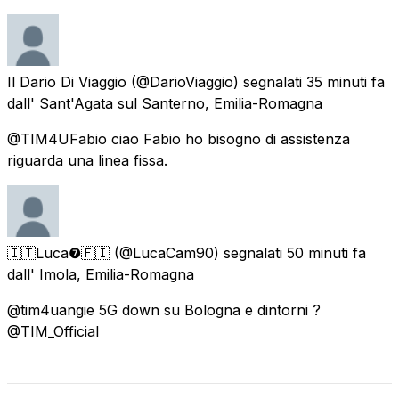
Il Dario Di Viaggio
(@DarioViaggio) segnalati
35 minuti fa
dall'
Sant'Agata sul Santerno, Emilia-Romagna
@TIM4UFabio ciao Fabio ho bisogno di assistenza
riguarda una linea fissa.
🇮🇹Luca❼🇫🇮
(@LucaCam90) segnalati
50 minuti fa
dall'
Imola, Emilia-Romagna
@tim4uangie 5G down su Bologna e dintorni ?
@TIM_Official