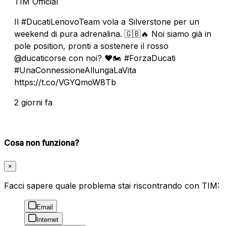
TIM Official
Il #DucatiLenovoTeam vola a Silverstone per un
weekend di pura adrenalina. 🇬🇧🔥 Noi siamo già in
pole position, pronti a sostenere il rosso
@ducaticorse con noi? ❤️🏍️ #ForzaDucati
#UnaConnessioneAllungaLaVita
https://t.co/VGYQmoW8Tb
2 giorni fa
Cosa non funziona?
×
Facci sapere quale problema stai riscontrando con TIM:
Email
Internet