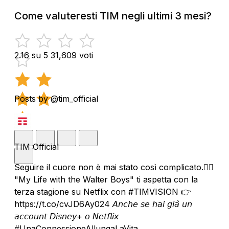
Come valuteresti TIM negli ultimi 3 mesi?
2.16 su 5
31,609 voti
Posts by @tim_official
TIM Official
Seguire il cuore non è mai stato così complicato.❤️‍🔥
"My Life with the Walter Boys" ti aspetta con la
terza stagione su Netflix con #TIMVISION 👉
https://t.co/cvJD6Ay024 𝘈𝘯𝘤𝘩𝘦 𝘴𝘦 𝘩𝘢𝘪 𝘨𝘪𝘢̀ 𝘶𝘯
𝘢𝘤𝘤𝘰𝘶𝘯𝘵 𝘋𝘪𝘴𝘯𝘦𝘺+ 𝘰 𝘕𝘦𝘵𝘧𝘭𝘪𝘹
#UnaConnessioneAllungaLaVita