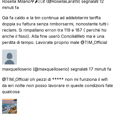
Rosella Milano🌹🌶🧜‍♀️💃
(@RosellaLara19) segnalati
12
minuti fa
Già fa caldo e la tim continua ad addebitarmi tariffa
doppia su fattura senza rimborsarmi, nonostante tutti i
reclami. Si rimpallano errori tra 119 e 187 ( perché ho
anche il fisso). Alla fine userò ConciliaWeb ma è una
perdita di tempo. Lavorate proprio male @TIM_Official
maxquelloserio
(@maxquelloserio) segnalati
17 minuti fa
@TIM_Official oh pezzi di ***** non mi funziona il wifi
da ieri notte non posso lavorare in queste condizioni fate
qualcosa