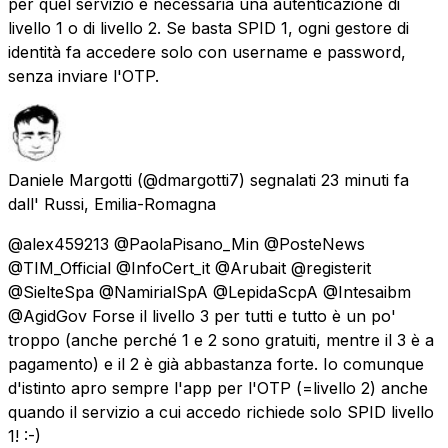
per quel servizio è necessaria una autenticazione di
livello 1 o di livello 2. Se basta SPID 1, ogni gestore di
identità fa accedere solo con username e password,
senza inviare l'OTP.
Daniele Margotti
(@dmargotti7) segnalati
23 minuti fa
dall'
Russi, Emilia-Romagna
@alex459213 @PaolaPisano_Min @PosteNews
@TIM_Official @InfoCert_it @Arubait @registerit
@SielteSpa @NamirialSpA @LepidaScpA @Intesaibm
@AgidGov Forse il livello 3 per tutti e tutto è un po'
troppo (anche perché 1 e 2 sono gratuiti, mentre il 3 è a
pagamento) e il 2 è già abbastanza forte. Io comunque
d'istinto apro sempre l'app per l'OTP (=livello 2) anche
quando il servizio a cui accedo richiede solo SPID livello
1! :-)