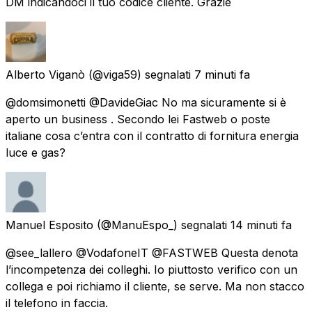
DM indicandoci il tuo codice cliente. Grazie
Alberto Viganò
(@viga59) segnalati
7 minuti fa
@domsimonetti @DavideGiac No ma sicuramente si è
aperto un business . Secondo lei Fastweb o poste
italiane cosa c’entra con il contratto di fornitura energia
luce e gas?
Manuel Esposito
(@ManuEspo_) segnalati
14 minuti fa
@see_lallero @VodafoneIT @FASTWEB Questa denota
l’incompetenza dei colleghi. Io piuttosto verifico con un
collega e poi richiamo il cliente, se serve. Ma non stacco
il telefono in faccia.