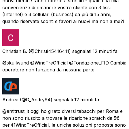
nuovi utenti e fanno offerte a stralcio - quale è la mia
convenienza di rimanere vostro cliente con 3 fissi
(Internet) e 3 cellulari (business) da più di 15 anni,
quando riservate sconti e favori ai nuovi ma non a me?!
Christian B.
(@Christi45416411) segnalati
12 minuti fa
@skullwund @WindTreOfficial @Fondazione_FID Cambia
operatore non funziona da nessuna parte
Andrea
(@D_Andry94) segnalati
12 minuti fa
@antitrust_it oggi ho girato diversi tabacchi per Roma e
non sono riuscito a trovare le ricariche scratch da 5€
per @WindTreOfficial, le uniche soluzioni proposte sono