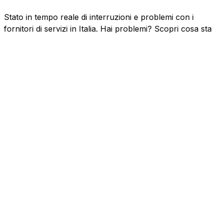
Stato in tempo reale di interruzioni e problemi con i
fornitori di servizi in Italia. Hai problemi? Scopri cosa sta
succedendo.
Risorse
Aziende
FAQ
Riservatezza
Contatto
Social Media
Twitter
Facebook
Altri Paesi