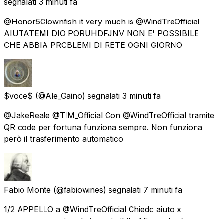
segnalati
3 minuti fa
@Honor5Clownfish it very much is @WindTreOfficial
AIUTATEMI DIO PORUHDFJNV NON E' POSSIBILE
CHE ABBIA PROBLEMI DI RETE OGNI GIORNO
$voce$
(@Ale_Gaino) segnalati
3 minuti fa
@JakeReale @TIM_Official Con @WindTreOfficial tramite
QR code per fortuna funziona sempre. Non funziona
però il trasferimento automatico
Fabio Monte
(@fabiowines) segnalati
7 minuti fa
1/2 APPELLO a @WindTreOfficial Chiedo aiuto x