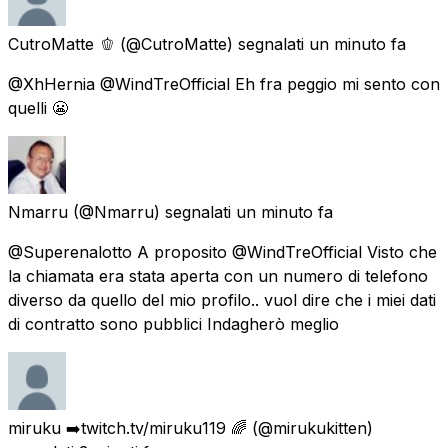
CutroMatte 🫑
(@CutroMatte) segnalati
un minuto fa
@XhHernia @WindTreOfficial Eh fra peggio mi sento con
quelli 😬
Nmarru
(@Nmarru) segnalati
un minuto fa
@Superenalotto A proposito @WindTreOfficial Visto che
la chiamata era stata aperta con un numero di telefono
diverso da quello del mio profilo.. vuol dire che i miei dati
di contratto sono pubblici Indagherò meglio
miruku ➡️twitch.tv/miruku119 🌈
(@mirukukitten)