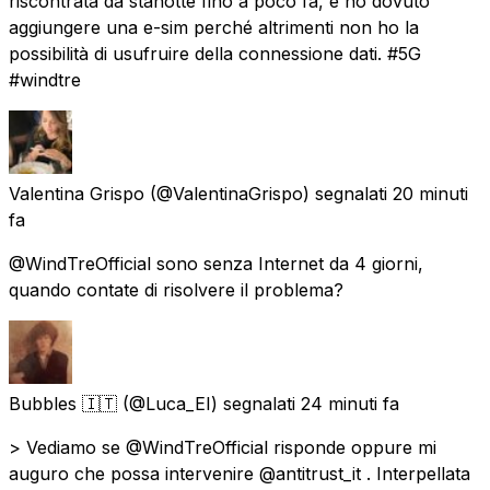
riscontrata da stanotte fino a poco fa, e ho dovuto
aggiungere una e-sim perché altrimenti non ho la
possibilità di usufruire della connessione dati. #5G
#windtre
Valentina Grispo
(@ValentinaGrispo) segnalati
20 minuti
fa
@WindTreOfficial sono senza Internet da 4 giorni,
quando contate di risolvere il problema?
Bubbles 🇮🇹
(@Luca_EI) segnalati
24 minuti fa
> Vediamo se @WindTreOfficial risponde oppure mi
auguro che possa intervenire @antitrust_it . Interpellata