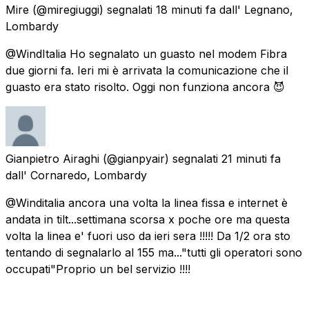
Mire
(@miregiuggi) segnalati
18 minuti fa
dall'
Legnano,
Lombardy
@WindItalia Ho segnalato un guasto nel modem Fibra
due giorni fa. Ieri mi è arrivata la comunicazione che il
guasto era stato risolto. Oggi non funziona ancora 😈
Gianpietro Airaghi
(@gianpyair) segnalati
21 minuti fa
dall'
Cornaredo, Lombardy
@Winditalia ancora una volta la linea fissa e internet è
andata in tilt...settimana scorsa x poche ore ma questa
volta la linea e' fuori uso da ieri sera !!!!! Da 1/2 ora sto
tentando di segnalarlo al 155 ma..."tutti gli operatori sono
occupati"Proprio un bel servizio !!!!