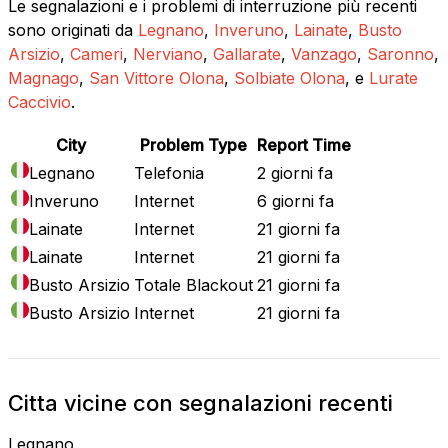
Le segnalazioni e i problemi di interruzione più recenti
sono originati da
Legnano
,
Inveruno
,
Lainate
,
Busto
Arsizio
,
Cameri
,
Nerviano
,
Gallarate
,
Vanzago
,
Saronno
,
Magnago
,
San Vittore Olona
,
Solbiate Olona
, e
Lurate
Caccivio
.
City
Problem Type
Report Time
Legnano
Telefonia
2 giorni fa
Inveruno
Internet
6 giorni fa
Lainate
Internet
21 giorni fa
Lainate
Internet
21 giorni fa
Busto Arsizio
Totale Blackout
21 giorni fa
Busto Arsizio
Internet
21 giorni fa
Citta vicine con segnalazioni recenti
Legnano