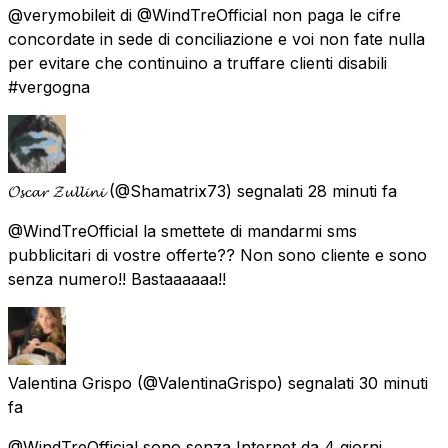
@verymobileit di @WindTreOfficial non paga le cifre
concordate in sede di conciliazione e voi non fate nulla
per evitare che continuino a truffare clienti disabili
#vergogna
𝓞𝓼𝓬𝓪𝓻 𝓩𝓾𝓵𝓵𝓲𝓷𝓲
(@Shamatrix73) segnalati
28 minuti fa
@WindTreOfficial la smettete di mandarmi sms
pubblicitari di vostre offerte?? Non sono cliente e sono
senza numero!! Bastaaaaaa!!
Valentina Grispo
(@ValentinaGrispo) segnalati
30 minuti
fa
@WindTreOfficial sono senza Internet da 4 giorni,