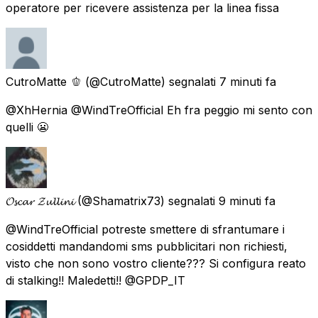
operatore per ricevere assistenza per la linea fissa
CutroMatte 🫑
(@CutroMatte) segnalati
7 minuti fa
@XhHernia @WindTreOfficial Eh fra peggio mi sento con
quelli 😬
𝓞𝓼𝓬𝓪𝓻 𝓩𝓾𝓵𝓵𝓲𝓷𝓲
(@Shamatrix73) segnalati
9 minuti fa
@WindTreOfficial potreste smettere di sfrantumare i
cosiddetti mandandomi sms pubblicitari non richiesti,
visto che non sono vostro cliente??? Si configura reato
di stalking!! Maledetti!! @GPDP_IT