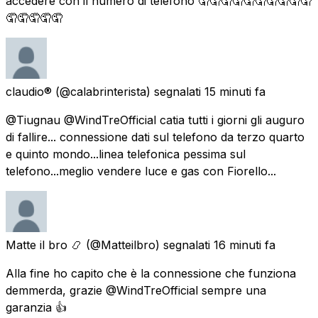
accedere con il numero di telefono 🤦🤦🤦🤦🤦🤦🤦🤦🤦🤦
🤦🤦🤦🤦🤦
claudio®
(@calabrinterista) segnalati
15 minuti fa
@Tiugnau @WindTreOfficial catia tutti i giorni gli auguro
di fallire... connessione dati sul telefono da terzo quarto
e quinto mondo...linea telefonica pessima sul
telefono...meglio vendere luce e gas con Fiorello...
Matte il bro 📿
(@Matteilbro) segnalati
16 minuti fa
Alla fine ho capito che è la connessione che funziona
demmerda, grazie @WindTreOfficial sempre una
garanzia 👍