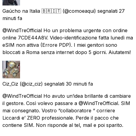
Gaúcho na Italia 🇧🇷🇮🇹
(@comoeaqui) segnalati
27
minuti fa
@WindTreOfficial Ho un problema urgente con ordine
online 7CDE44A8V. Video-identificazione fatta lunedì ma
eSIM non attiva (Errore PDP). I miei genitori sono
bloccati a Roma senza internet dopo 5 giorni. Aiutatemi!
Ciz_Ciz
(@ciz_ciz) segnalati
30 minuti fa
@WindTreOfficial Ho avuto un’idea brillante di cambiare
il gestore. Così volevo passare a @WindTreOfficial. SIM
mai consegnato. Vostro “collaboratore “ corriere
Liccardi e’ ZERO professionale. Perde il pacco che
contiene SIM. Non risponde al tel, mail e poi sparito.