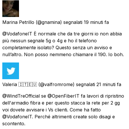
Marina Petrillo
(@gnamina) segnalati
19 minuti fa
@VodafoneIT È normale che da tre giorni io non abbia
più nessun segnale 5g o 4g e ho il telefono
completamente isolato? Questo senza un avviso e
null’altro. Non posso nemmeno chiamare il 190. Io boh.
Valeria 🇮🇹🇪🇺
(@valfromrome) segnalati
21 minuti fa
@WindTreOfficial se @OpenFiberIT fa lavori di ripristino
dell'armadio fibra e per questo stacca la rete per 2 gg
voi dovete avvisare i Vs clienti. Come ha fatto
@VodafoneIT. Perché altrimenti create solo disagi e
scontento.