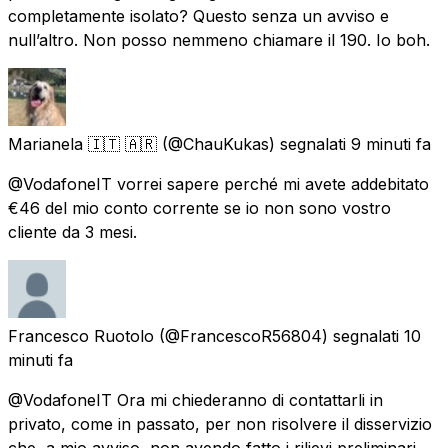
completamente isolato? Questo senza un avviso e
null’altro. Non posso nemmeno chiamare il 190. Io boh.
Marianela 🇮🇹 🇦🇷
(@ChauKukas) segnalati
9 minuti fa
@VodafoneIT vorrei sapere perché mi avete addebitato
€46 del mio conto corrente se io non sono vostro
cliente da 3 mesi.
Francesco Ruotolo
(@FrancescoR56804) segnalati
10
minuti fa
@VodafoneIT Ora mi chiederanno di contattarli in
privato, come in passato, per non risolvere il disservizio
che, a mio avviso, non avendo fatto i rilievi preliminari