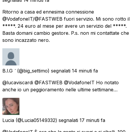
Ritorno a casa ed ennesima connessione
@VodafoneIT/@FASTWEB fuori servizio. Mi sono rotto il
*****. 24 euro al mese per avere un servizio del *****.
Basta domani cambio gestore. P.s. non mi contattate che
sono incazzato nero.
B.I.G 
(@big_settimo) segnalati
14 minuti fa
@lucaviscardi @FASTWEB @VodafoneIT Ho notato
anche io un peggioramento nelle ultime settimane…
Lucia
(@Lucia05149332) segnalati
17 minuti fa
@VodafoneIT È ora che la gente si svegi e si ribelli. 100