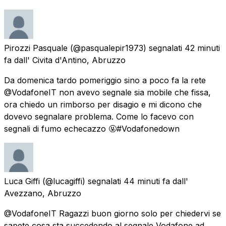
Pirozzi Pasquale
(@pasqualepir1973) segnalati
42 minuti
fa
dall'
Civita d'Antino, Abruzzo
Da domenica tardo pomeriggio sino a poco fa la rete
@VodafoneIT non avevo segnale sia mobile che fissa,
ora chiedo un rimborso per disagio e mi dicono che
dovevo segnalare problema. Come lo facevo con
segnali di fumo echecazzo 🤬#Vodafonedown
Luca Giffi
(@lucagiffi) segnalati
44 minuti fa
dall'
Avezzano, Abruzzo
@VodafoneIT Ragazzi buon giorno solo per chiedervi se
sapete cosa sta succedendo al segnale Vodafone ad