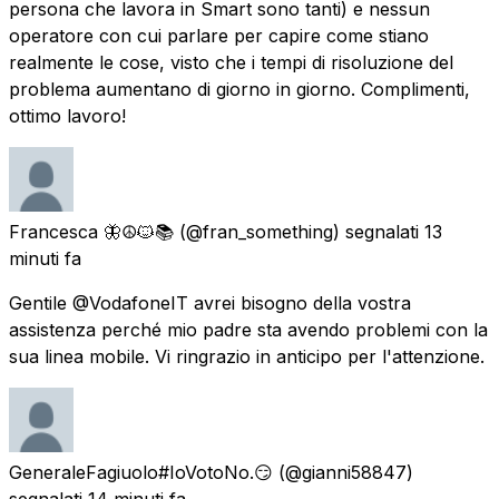
persona che lavora in Smart sono tanti) e nessun
operatore con cui parlare per capire come stiano
realmente le cose, visto che i tempi di risoluzione del
problema aumentano di giorno in giorno. Complimenti,
ottimo lavoro!
Francesca 🦋☮️🐱📚
(@fran_something) segnalati
13
minuti fa
Gentile @VodafoneIT avrei bisogno della vostra
assistenza perché mio padre sta avendo problemi con la
sua linea mobile. Vi ringrazio in anticipo per l'attenzione.
GeneraleFagiuolo#IoVotoNo.😏
(@gianni58847)
segnalati
14 minuti fa