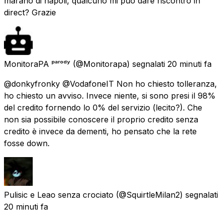
marano di napoli, qualcuno mi può dare riscontro in
direct? Grazie
MonitoraPA ᵖᵃʳᵒᵈʸ
(@Monitorapa) segnalati
20 minuti fa
@donkyfronky @VodafoneIT Non ho chiesto tolleranza,
ho chiesto un avviso. Invece niente, si sono presi il 98%
del credito fornendo lo 0% del servizio (lecito?). Che
non sia possibile conoscere il proprio credito senza
credito è invece da dementi, ho pensato che la rete
fosse down.
Pulisic e Leao senza crociato
(@SquirtleMilan2) segnalati
20 minuti fa