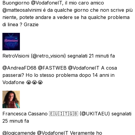
Buongiorno @VodafoneIT, il mio caro amico
@matteosalvinimi é da qualche giorno che non scrive più
niente, potete andare a vedere se ha qualche problema
di linea ? Grazie
RetroVisioni
(@retro_visioni) segnalati
21 minuti fa
@AndreaFD68 @FASTWEB @VodafoneIT A cosa
passerai? Ho lo stesso problema dopo 14 anni in
Vodafone 😭😭😭
Francesca Cassano 🇪🇺🇮🇹🇬🇧
(@UKITAEU) segnalati
25 minuti fa
@logicamende @VodafoneIT Veramente ho