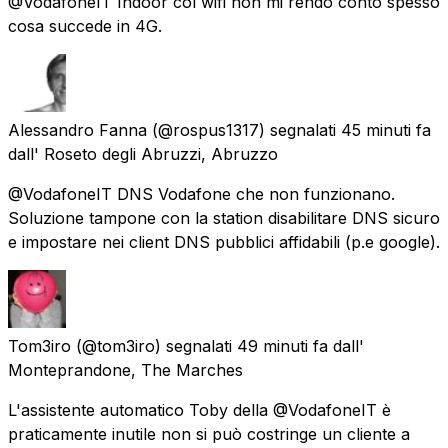
@VodafoneIT Indoor col wifi non mi rendo conto spesso
cosa succede in 4G.
Alessandro Fanna
(@rospus1317) segnalati
45 minuti fa
dall'
Roseto degli Abruzzi, Abruzzo
@VodafoneIT DNS Vodafone che non funzionano.
Soluzione tampone con la station disabilitare DNS sicuro
e impostare nei client DNS pubblici affidabili (p.e google).
Tom3iro
(@tom3iro) segnalati
49 minuti fa
dall'
Monteprandone, The Marches
L'assistente automatico Toby della @VodafoneIT è
praticamente inutile non si può costringe un cliente a