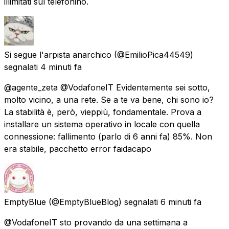
illimitati sul telefonino.
Si segue l'arpista anarchico
(@EmilioPica44549)
segnalati
4 minuti fa
@agente_zeta @VodafoneIT Evidentemente sei sotto,
molto vicino, a una rete. Se a te va bene, chi sono io?
La stabilità è, però, vieppiù, fondamentale. Prova a
installare un sistema operativo in locale con quella
connessione: fallimento (parlo di 6 anni fa) 85%. Non
era stabile, pacchetto error faidacapo
EmptyBlue
(@EmptyBlueBlog) segnalati
6 minuti fa
@VodafoneIT sto provando da una settimana a