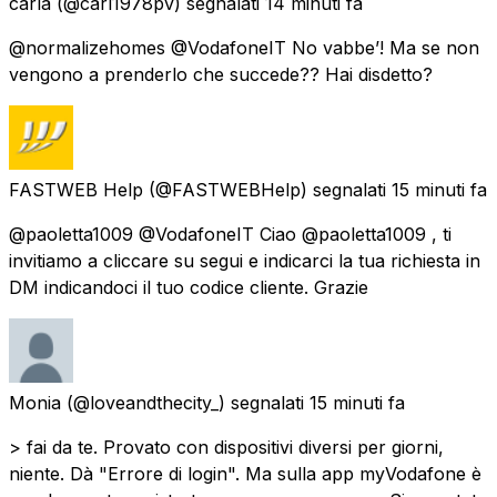
carla
(@carl1978pv) segnalati
14 minuti fa
@normalizehomes @VodafoneIT No vabbe’! Ma se non
vengono a prenderlo che succede?? Hai disdetto?
FASTWEB Help
(@FASTWEBHelp) segnalati
15 minuti fa
@paoletta1009 @VodafoneIT Ciao @paoletta1009 , ti
invitiamo a cliccare su segui e indicarci la tua richiesta in
DM indicandoci il tuo codice cliente. Grazie
Monia
(@loveandthecity_) segnalati
15 minuti fa
> fai da te. Provato con dispositivi diversi per giorni,
niente. Dà "Errore di login". Ma sulla app myVodafone è