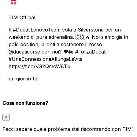
TIM Official
Il #DucatiLenovoTeam vola a Silverstone per un
weekend di pura adrenalina. 🇬🇧🔥 Noi siamo già in
pole position, pronti a sostenere il rosso
@ducaticorse con noi? ❤️🏍️ #ForzaDucati
#UnaConnessioneAllungaLaVita
https://t.co/VGYQmoW8Tb
un giorno fa
Cosa non funziona?
×
Facci sapere quale problema stai riscontrando con TIM: