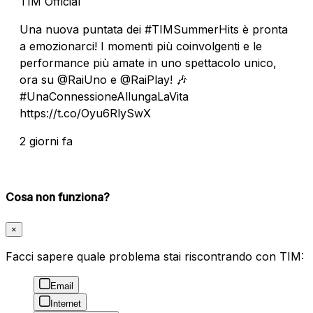
TIM Official
Una nuova puntata dei #TIMSummerHits è pronta
a emozionarci! I momenti più coinvolgenti e le
performance più amate in uno spettacolo unico,
ora su @RaiUno e @RaiPlay! 🎶
#UnaConnessioneAllungaLaVita
https://t.co/Oyu6RlySwX
2 giorni fa
Cosa non funziona?
×
Facci sapere quale problema stai riscontrando con TIM:
Email
Internet