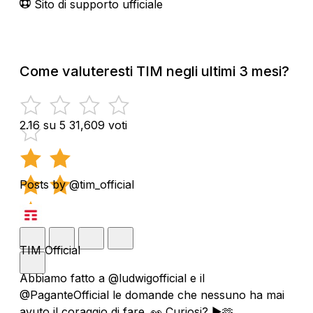
Sito di supporto ufficiale
Come valuteresti TIM negli ultimi 3 mesi?
2.16 su 5
31,609 voti
Posts by @tim_official
TIM Official
Abbiamo fatto a @ludwigofficial e il
@PaganteOfficial le domande che nessuno ha mai
avuto il coraggio di fare. 👀 Curiosi? ▶️🫶