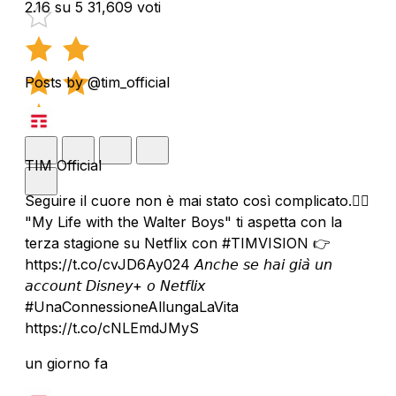
2.16 su 5
31,609 voti
Posts by @tim_official
TIM Official
Seguire il cuore non è mai stato così complicato.❤️‍🔥
"My Life with the Walter Boys" ti aspetta con la
terza stagione su Netflix con #TIMVISION 👉
https://t.co/cvJD6Ay024 𝘈𝘯𝘤𝘩𝘦 𝘴𝘦 𝘩𝘢𝘪 𝘨𝘪𝘢̀ 𝘶𝘯
𝘢𝘤𝘤𝘰𝘶𝘯𝘵 𝘋𝘪𝘴𝘯𝘦𝘺+ 𝘰 𝘕𝘦𝘵𝘧𝘭𝘪𝘹
#UnaConnessioneAllungaLaVita
https://t.co/cNLEmdJMyS
un giorno fa