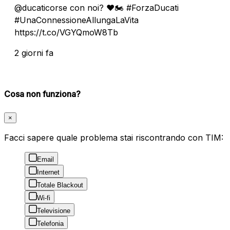
@ducaticorse con noi? ❤️🏍️ #ForzaDucati
#UnaConnessioneAllungaLaVita
https://t.co/VGYQmoW8Tb
2 giorni fa
Cosa non funziona?
×
Facci sapere quale problema stai riscontrando con TIM:
Email
Internet
Totale Blackout
Wi-fi
Televisione
Telefonia