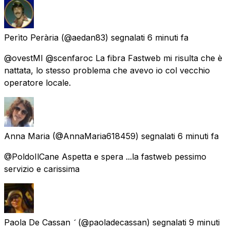
Perìto Perària
(@aedan83) segnalati
6 minuti fa
@ovestMI @scenfaroc La fibra Fastweb mi risulta che è
nattata, lo stesso problema che avevo io col vecchio
operatore locale.
Anna Maria
(@AnnaMaria618459) segnalati
6 minuti fa
@PoldoIlCane Aspetta e spera ...la fastweb pessimo
servizio e carissima
Paola De Cassan 
(@paoladecassan) segnalati
9 minuti