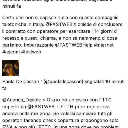
minuti fa
Certo che non si capisce nulla con queste compagnie
telefoniche in Italia. @FASTWEB ti chiede di concludere
il contratto con operatore per esercitare i 14 giorni di
recesso e questi, chiama, e non sa nemmeno di cosa
parliamo. Imbarazzante @FASTWEBHelp #internet
#agcom #fastweb
Paola De Cassan 
(@paoladecassan) segnalati
10 minuti
fa
@Agenda_Digitale > Ora io ho un civico con FTTC
coperto da @FASTWEB. L’FTTH puro non arriva
ancora nella mia zona. Se volessi cambiare tutti gli
operatori facendo check copertura propongono solo
FWA e non più l’FTTC. In una zona dove ho problemi