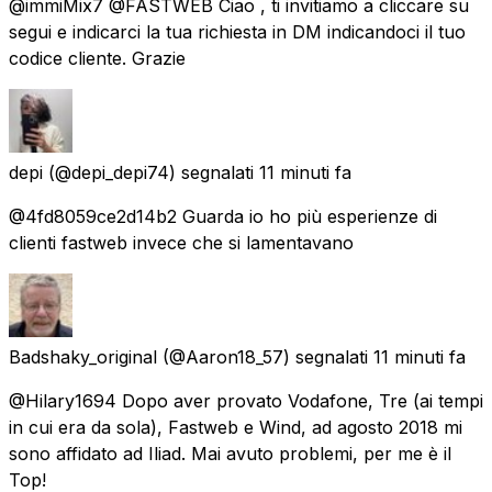
@immiMix7 @FASTWEB Ciao , ti invitiamo a cliccare su
segui e indicarci la tua richiesta in DM indicandoci il tuo
codice cliente. Grazie
depi
(@depi_depi74) segnalati
11 minuti fa
@4fd8059ce2d14b2 Guarda io ho più esperienze di
clienti fastweb invece che si lamentavano
Badshaky_original
(@Aaron18_57) segnalati
11 minuti fa
@Hilary1694 Dopo aver provato Vodafone, Tre (ai tempi
in cui era da sola), Fastweb e Wind, ad agosto 2018 mi
sono affidato ad Iliad. Mai avuto problemi, per me è il
Top!